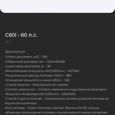
C60i - 60 л.с.
SKU:
Двухтактный
3
Объём двигателя, см
- 766
Габаритные размеры, мм - 450x450x350
Сухая масса двигателя, кг - 28
Максимальная мощность, кВт/(об/мин) - 45/7500
Минимальный расход топлива, г/кВт.ч - 380
Отношение мощности к массе кВт/кг - 1.60
Способ запуска - Электрический стартер
Система зажигания - Система зажигания индуктивным разрядом
Мощность генератора кВт/(об/мин) - 0.65/4000
Способ подачи топлива - Электронная система впрыска топлива во
впускной коллектор
Вид топлива - Смесь топлива с маслом. Бензин АИ 92 и выше,
объемное соотношение топлива и синтетического масла составляет