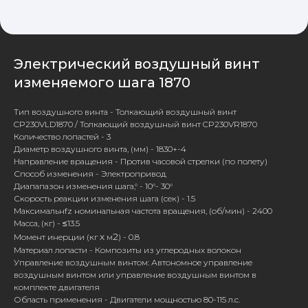
Электрический воздушный винт
изменяемого шага 1870
Тип воздушного винта - Толкающий воздушный винт
CP230VLD1870 / Толкающий воздушный винт CP230VR1870
Количество лопастей - 3
Диаметр воздушного винта, (мм) - 1830+-4
Направление вращения - Против часовой стрелки (по полету)
Способ изменения - Электропривод
Диапапазон изменения шага,° - 10°- 30°
Скорость реакции изменения шага (сек) - 1.5
Максимальнfz номинальная частота вращения, (об/мин) - 2400
Масса, (кг) - ≤13.5
х
2
Момент инерции (кг
м
) - 0.8
Материал лопасти - Композиты из углеродных волокон
Управление воздушным винтом: Автономное управление
воздушным винтом или управление воздушным винтом в
комплекте двигателя
Область применения - Двигатели мощностью 80-115 л.с.